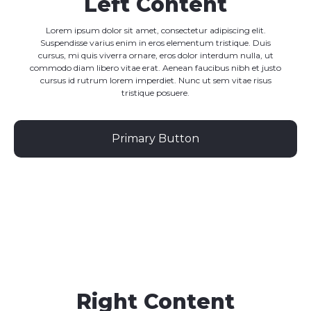
Left Content
Lorem ipsum dolor sit amet, consectetur adipiscing elit.
Suspendisse varius enim in eros elementum tristique. Duis
cursus, mi quis viverra ornare, eros dolor interdum nulla, ut
commodo diam libero vitae erat. Aenean faucibus nibh et justo
cursus id rutrum lorem imperdiet. Nunc ut sem vitae risus
tristique posuere.
Primary Button
Right Content