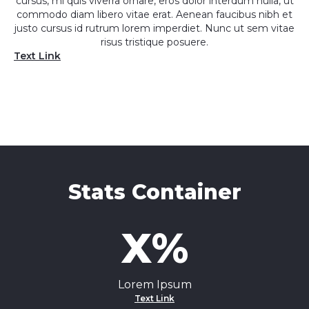
cursus, mi quis viverra ornare, eros dolor interdum nulla, ut
commodo diam libero vitae erat. Aenean faucibus nibh et
justo cursus id rutrum lorem imperdiet. Nunc ut sem vitae
risus tristique posuere.
Text Link
Stats Container
X%
Lorem Ipsum
Text Link